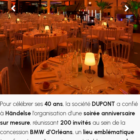
Pour célébrer ses
40 ans
, la société
DUPONT
a confié
à
Händelse
l’organisation d’une
soirée anniversaire
sur mesure
, réunissant
200 invités
au sein de la
concession
BMW d’Orléans
, un
lieu emblématique