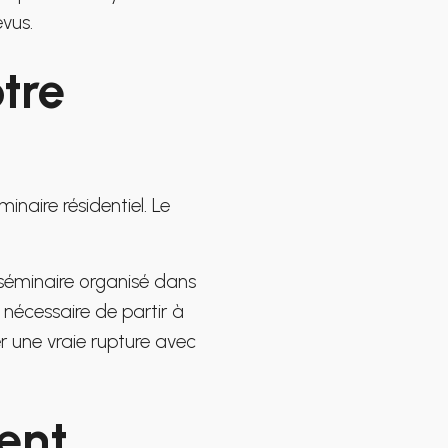
évus.
otre
inaire résidentiel. Le
 séminaire organisé dans
s nécessaire de partir à
er une vraie rupture avec
ent