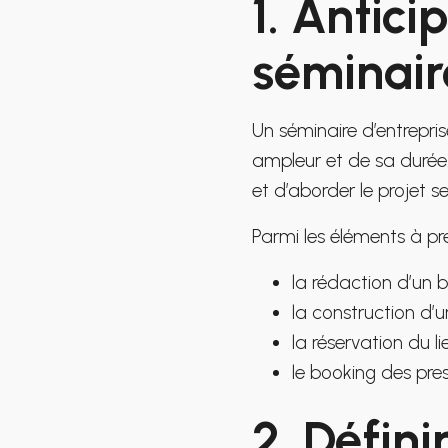
1. Antici
séminair
Un séminaire d’entrepri
ampleur et de sa durée. 
et d’aborder le projet s
Parmi les éléments à pré
la rédaction d’un br
la construction d’u
la réservation du l
le booking des pres
2. Défini