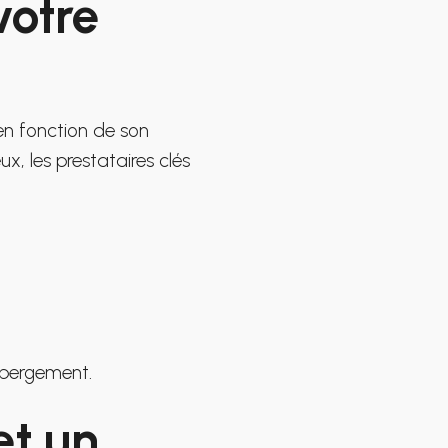
votre
 en fonction de son
x, les prestataires clés
hébergement.
et un